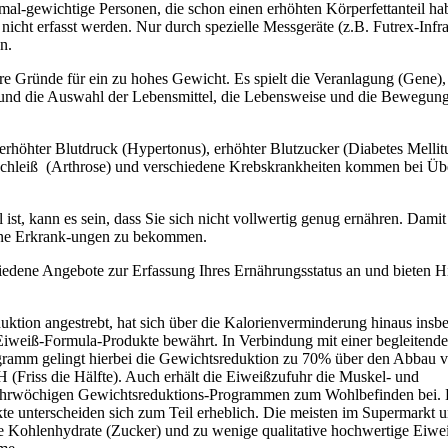
rmal-gewichtige Personen, die schon einen erhöhten Körperfettanteil h
icht erfasst werden. Nur durch spezielle Messgeräte (z.B. Futrex-Infra
n.
are Gründe für ein zu hohes Gewicht. Es spielt die Veranlagung (Gene),
 und die Auswahl der Lebensmittel, die Lebensweise und die Bewegung
 erhöhter Blutdruck (Hypertonus), erhöhter Blutzucker (Diabetes Mellitu
schleiß (Arthrose) und verschiedene Krebskrankheiten kommen bei Üb
t, kann es sein, dass Sie sich nicht vollwertig genug ernähren. Damit
ene Erkrank-ungen zu bekommen.
hiedene Angebote zur Erfassung Ihres Ernährungsstatus an und bieten Hi
duktion angestrebt, hat sich über die Kalorienverminderung hinaus insb
Eiweiß-Formula-Produkte bewährt. In Verbindung mit einer begleitend
amm gelingt hierbei die Gewichtsreduktion zu 70% über den Abbau 
 (Friss die Hälfte). Auch erhält die Eiweißzufuhr die Muskel- und
i mehrwöchigen Gewichtsreduktions-Programmen zum Wohlbefinden bei. 
e unterscheiden sich zum Teil erheblich. Die meisten im Supermarkt u
 Kohlenhydrate (Zucker) und zu wenige qualitative hochwertige Eiwe