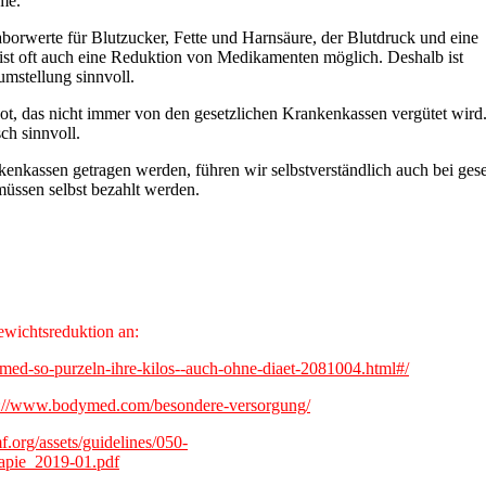
me.
borwerte für Blutzucker, Fette und Harnsäure, der Blutdruck und eine
ist oft auch eine Reduktion von Medikamenten möglich. Deshalb ist
umstellung sinnvoll.
bot, das nicht immer von den gesetzlichen Krankenkassen vergütet wir
ch sinnvoll.
kenkassen getragen werden, führen wir selbstverständlich auch bei gese
müssen selbst bezahlt werden.
ewichtsreduktion an:
med-so-purzeln-ihre-kilos--auch-ohne-diaet-2081004.html#/
s://www.bodymed.com/besondere-versorgung/
mf.org/assets/guidelines/050-
pie_2019-01.pdf