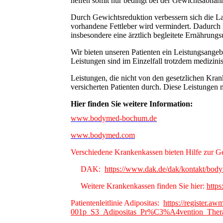
helfen somit nur bedingt bei der Gewichtsabnah
Durch Gewichtsreduktion verbessern sich die La
vorhandene Fettleber wird vermindert. Dadurch 
insbesondere eine ärztlich begleitete Ernährungs
Wir bieten unseren Patienten ein Leistungsange
Leistungen sind im Einzelfall trotzdem medizinis
Leistungen, die nicht von den gesetzlichen Kran
versicherten Patienten durch. Diese Leistungen 
Hier finden Sie weitere Information:
www.bodymed-bochum.de
www.bodymed.com
Verschiedene Krankenkassen bieten Hilfe zur G
DAK:
https://www.dak.de/dak/kontakt/body
Weitere Krankenkassen finden Sie hier:
http
Patientenleitlinie Adipositas:
https://register.aw
001p_S3_Adipositas_Pr%C3%A4vention_Thera