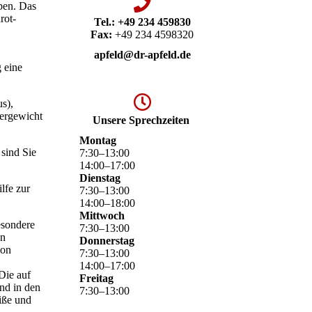
aben. Das
rot-
Tel.:
+49 234 459830
Fax:
+49 234 4598320
apfeld@dr-apfeld.de
 eine
s),
ergewicht
Unsere Sprechzeiten
Montag
 sind Sie
7
:
30
–
13
:
00
14
:
00
–
17
:
00
Dienstag
lfe zur
7
:
30
–
13
:
00
14
:
00
–
18
:
00
Mittwoch
esondere
7
:
30
–
13
:
00
en
Donnerstag
von
7
:
30
–
13
:
00
14
:
00
–
17
:
00
Die auf
Freitag
nd in den
7
:
30
–
13
:
00
iße und