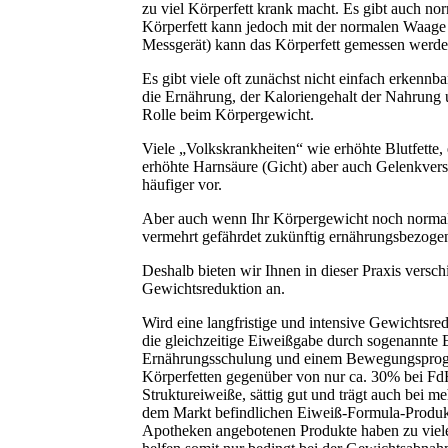
zu viel Körperfett krank macht. Es gibt auch no
Körperfett kann jedoch mit der normalen Waage n
Messgerät) kann das Körperfett gemessen werde
Es gibt viele oft zunächst nicht einfach erkennb
die Ernährung, der Kaloriengehalt der Nahrung
Rolle beim Körpergewicht.
Viele „Volkskrankheiten“ wie erhöhte Blutfette,
erhöhte Harnsäure (Gicht) aber auch Gelenkver
häufiger vor.
Aber auch wenn Ihr Körpergewicht noch normal is
vermehrt gefährdet zukünftig ernährungsbezog
Deshalb bieten wir Ihnen in dieser Praxis versc
Gewichtsreduktion an.
Wird eine langfristige und intensive Gewichtsre
die gleichzeitige Eiweißgabe durch sogenannte 
Ernährungsschulung und einem Bewegungsprogr
Körperfetten gegenüber von nur ca. 30% bei FdH
Struktureiweiße, sättig gut und trägt auch be
dem Markt befindlichen Eiweiß-Formula-Produkt
Apotheken angebotenen Produkte haben zu viele