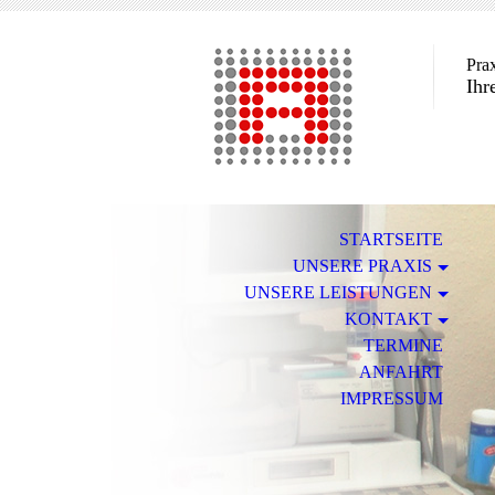
Pra
Ihr
STARTSEITE
UNSERE PRAXIS
UNSERE LEISTUNGEN
KONTAKT
TERMINE
ANFAHRT
IMPRESSUM